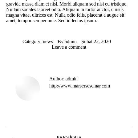
gravida massa diam et nisl. Morbi aliquam sed nisi eu tristique.
Nullam sodales laoreet odio. Aliquam in tortor auctor, cursus
magna vitae, ultrices est. Nulla odio felis, placerat a augue sit
amet, tempor semper ante. Sed id lectus ipsum.
Category:
news
By
admin
Şubat 22, 2020
Leave a comment
Author:
admin
http://www.marsersesemar.com
Post
navigation
PREVIOUS