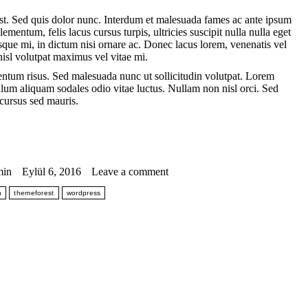
 est. Sed quis dolor nunc. Interdum et malesuada fames ac ante ipsum
ementum, felis lacus cursus turpis, ultricies suscipit nulla nulla eget
sque mi, in dictum nisi ornare ac. Donec lacus lorem, venenatis vel
isl volutpat maximus vel vitae mi.
um risus. Sed malesuada nunc ut sollicitudin volutpat. Lorem
bulum aliquam sodales odio vitae luctus. Nullam non nisl orci. Sed
 cursus sed mauris.
min
Eylül 6, 2016
Leave a comment
n
themeforest
wordpress