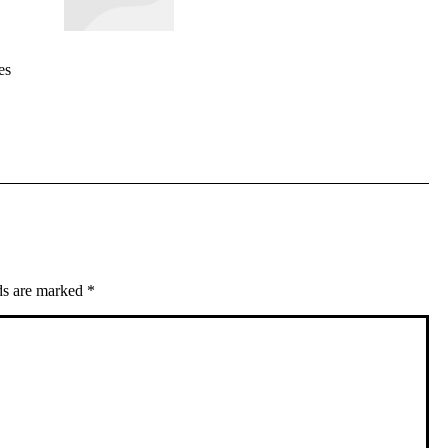
es
lds are marked
*