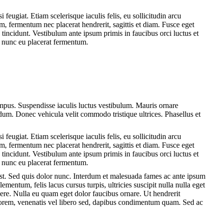
 feugiat. Etiam scelerisque iaculis felis, eu sollicitudin arcu
im, fermentum nec placerat hendrerit, sagittis et diam. Fusce eget
s tincidunt. Vestibulum ante ipsum primis in faucibus orci luctus et
r nunc eu placerat fermentum.
mpus. Suspendisse iaculis luctus vestibulum. Mauris ornare
dum. Donec vehicula velit commodo tristique ultrices. Phasellus et
 feugiat. Etiam scelerisque iaculis felis, eu sollicitudin arcu
im, fermentum nec placerat hendrerit, sagittis et diam. Fusce eget
s tincidunt. Vestibulum ante ipsum primis in faucibus orci luctus et
r nunc eu placerat fermentum.
 est. Sed quis dolor nunc. Interdum et malesuada fames ac ante ipsum
ementum, felis lacus cursus turpis, ultricies suscipit nulla nulla eget
ere. Nulla eu quam eget dolor faucibus ornare. Ut hendrerit
 lorem, venenatis vel libero sed, dapibus condimentum quam. Sed ac