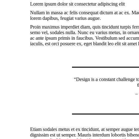
Lorem ipsum dolor sit consectetur adipiscing elit
Nullam in massa ac felis consequat dictum at ac ex. Mae
lorem dapibus, feugiat varius augue.
Proin maximus imperdiet diam, quis tincidunt turpis fer
semo vel, sodales nulla. Nunc eu varius metus, in ornar
ac ante ipsum primis in faucibus. Vestibulum sed accumsan
iaculis, est orci posuere ex, eget blandit leo elit sit am
“Design is a constant challenge t
t
–
Etiam sodales metus et ex tincidunt, at semper augue te
dignissim est ut semper. Mauris interdum lobortis biben