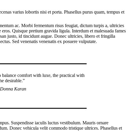
cenas varius lobortis nisi et porta. Phasellus purus quam, tempus et
mentum ac. Morbi fermentum risus feugiat, dictum turpis a, ultricies
e eros. Quisque pretium gravida ligula. Interdum et malesuada fames
 justo, id tincidunt augue. Donec ultricies, libero et fringilla
et lectus. Sed venenatis venenatis ex posuere vulputate.
o balance comfort with luxe, the practical with
he desirable.”
 Donna Karan
mpus. Suspendisse iaculis luctus vestibulum. Mauris ornare
dum. Donec vehicula velit commodo tristique ultrices. Phasellus et