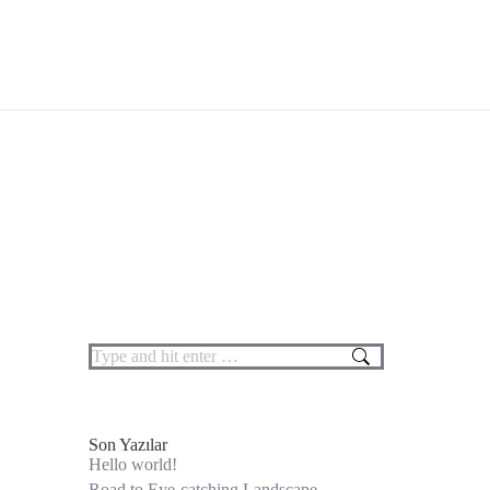
Search:
Son Yazılar
Hello world!
Road to Eye-catching Landscape