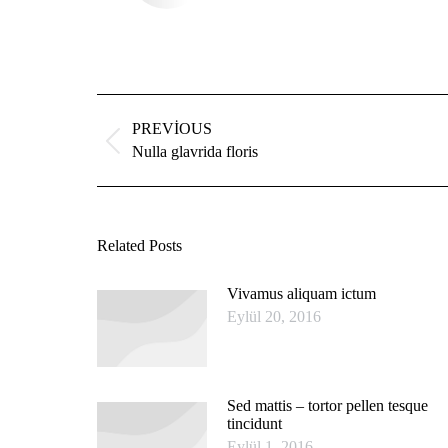
Post
navigation
PREVIOUS
Previous
Nulla glavrida floris
post:
Related Posts
Vivamus aliquam ictum
Eylül 20, 2016
Sed mattis – tortor pellen tesque
tincidunt
Eylül 1, 2016