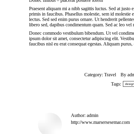
Donec finibus – placerat posuere lorem
Praesent aliquam mi a nibh sagittis luctus. Sed at justo
primis in faucibus. Phasellus molestie, sem id molestie el
lectus. Sed sed enim purus ornare. Ut hendrerit pellente
libero sed, dapibus condimentum quam. Sed ac leo vel n
Donec commodo vestibulum bibendum. Ut vel condiment
ipsum dolor sit amet, consectetur adipiscing elit. Vesti
faucibus nisl eu erat consequat egestas. Aliquam purus,
Category:
Travel
By
ad
Tags:
desig
Author:
admin
http://www.marsersesemar.com